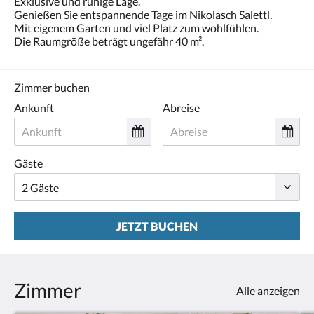
Exklusive und ruhige Lage.
oder
Genießen Sie entspannende Tage im Nikolasch Salettl.
Weiter,
Mit eigenem Garten und viel Platz zum wohlfühlen.
um
Die Raumgröße beträgt ungefähr 40 m².
sich
die
Bilder
anzusehen.
Zimmer buchen
Ankunft
Abreise
Gäste
JETZT BUCHEN
Zimmer
Alle anzeigen