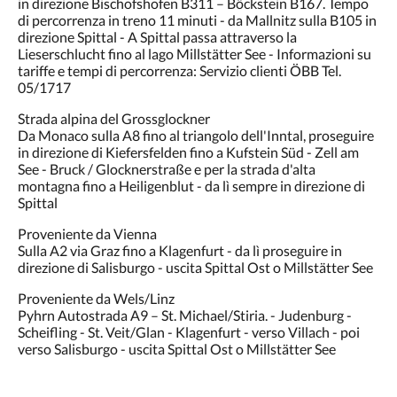
in direzione Bischofshofen B311 – Böckstein B167. Tempo
di percorrenza in treno 11 minuti - da Mallnitz sulla B105 in
direzione Spittal - A Spittal passa attraverso la
Lieserschlucht fino al lago Millstätter See - Informazioni su
tariffe e tempi di percorrenza: Servizio clienti ÖBB Tel.
05/1717
Strada alpina del Grossglockner
Da Monaco sulla A8 fino al triangolo dell'Inntal, proseguire
in direzione di Kiefersfelden fino a Kufstein Süd - Zell am
See - Bruck / Glocknerstraße e per la strada d'alta
montagna fino a Heiligenblut - da lì sempre in direzione di
Spittal
Proveniente da Vienna
Sulla A2 via Graz fino a Klagenfurt - da lì proseguire in
direzione di Salisburgo - uscita Spittal Ost o Millstätter See
Proveniente da Wels/Linz
Pyhrn Autostrada A9 – St. Michael/Stiria. - Judenburg -
Scheifling - St. Veit/Glan - Klagenfurt - verso Villach - poi
verso Salisburgo - uscita Spittal Ost o Millstätter See