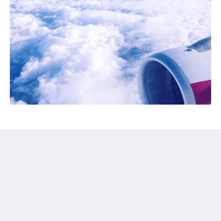
Hotel Nikolasch mit eigenem Seebad Adults Preferred
Kaiser-Franz-Josef-Strasse 74
Millstatt Kaernten 9872
Austria
+43 4766 2041