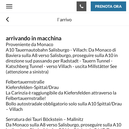
PRENOTA ORA
Toggle
navigation
l`arrivo
arrivando in macchina
Proveniente da Monaco
A10 Tauernautobahn Salisburgo - Villach: Da Monaco di
Baviera sulla A8 verso Salisburgo, proseguire sulla A10 in
direzione sud passando per Radstadt - Tauern Tunnel -
Katschberg Tunnel - verso Villach - uscita Millstätter See
(attenzione a sinistra)
Felbertauernstraße
Kiefersfelden-Spittal/Drau
La Carinzia è raggiungibile da Kiefersfelden attraverso la
Felbertauernstraße!
Bollo autostradale obbligatorio solo sulla A10 Spittal/Drau
– Villach
Serratura dei Tauri Böckstein – Mallnitz
Da Monaco sulla A8 verso Salisburgo, proseguire sulla A10