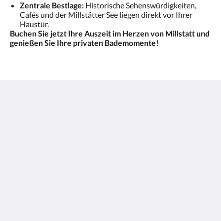
Zentrale Bestlage:
Historische Sehenswürdigkeiten,
Cafés und der Millstätter See liegen direkt vor Ihrer
Haustür.
Buchen Sie jetzt Ihre Auszeit im Herzen von Millstatt und
genießen Sie Ihre privaten Bademomente!
Hotel Nikolasch mit eigenem Seebad Adults Preferred
Kaiser-Franz-Josef-Strasse 74
Millstatt Kaernten 9872
Austria
+43 4766 2041
office@hotel-nikolasch.at
Social network